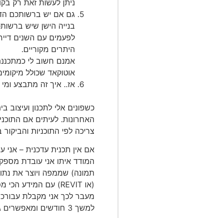
ניתן לעשות זאת רק בקובץ של DWG 
בנייה הישן שיש ברשותכ
לפעמים עם השנים דיירי
היתרים מקוריים.
אוטוקאד שכולל מיקומים
אז.. איך זה מתבצע ומי 
כשפונים אלי לתכנון ועיצוב ב
האחרונות. לעיתים אם התוכנית
צריכה לפי התוכניות והביקור
אם אין תכנית עדכנית – אני 
המודד איתו אני עובדת מספק 
(או REVIT) עם המידע הכי מפורט שניתן לראות של תשתיות וקירות ופתחים של החלל הנמדד.
מעבר לכך אני מקבלת עבורכם 
למשך 3 חודשים ומאפשרים גם מדידה בתוך הצילום ותכנון מדויק יותר.