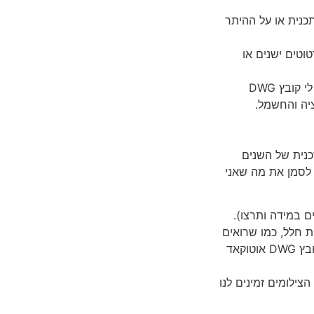
סמוך על התכנית או על ההיתר
וטים ישנים או
אמנם חשוב לי כמתכננת להסתכל על השרטוטים וההיתרים הקיימים, אבל אני צריכה שיהיה לי קובץ DWG
ציה והחשמל.
דכנית של השנים
ה לסמן את מה שאני
ם במידה ותרצו).
 חלל, כמו שרואים
תמונה) שממפה ויוצר את נתוני המדידה, כך שבסיום תהליך המדידה שהוא קצר, אנחנו מקבלים קובץ DWG אוטוקאד
צילומים זמינים לנו